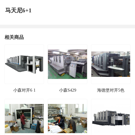
马天尼6+1
相关商品
小森对开6 1
小森S429
海德堡对开5色